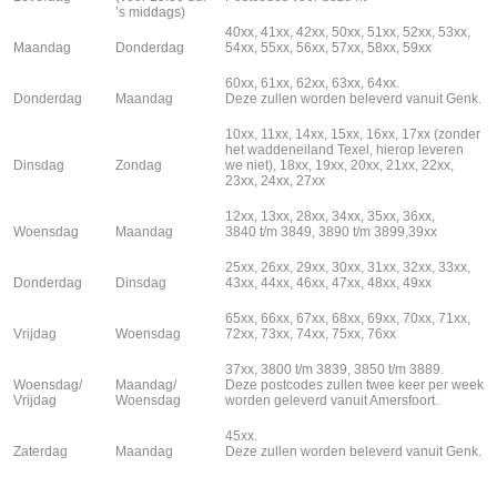
’s middags)
40xx, 41xx, 42xx, 50xx, 51xx, 52xx, 53xx,
Maandag
Donderdag
54xx, 55xx, 56xx, 57xx, 58xx, 59xx
60xx, 61xx, 62xx, 63xx, 64xx.
Donderdag
Maandag
Deze zullen worden beleverd vanuit Genk.
10xx, 11xx, 14xx, 15xx, 16xx, 17xx (zonder
het waddeneiland Texel, hierop leveren
Dinsdag
Zondag
we niet), 18xx, 19xx, 20xx, 21xx, 22xx,
23xx, 24xx, 27xx
12xx, 13xx, 28xx, 34xx, 35xx, 36xx,
Woensdag
Maandag
3840 t/m 3849, 3890 t/m 3899,39xx
25xx, 26xx, 29xx, 30xx, 31xx, 32xx, 33xx,
Donderdag
Dinsdag
43xx, 44xx, 46xx, 47xx, 48xx, 49xx
65xx, 66xx, 67xx, 68xx, 69xx, 70xx, 71xx,
Vrijdag
Woensdag
72xx, 73xx, 74xx, 75xx, 76xx
37xx, 3800 t/m 3839, 3850 t/m 3889.
Woensdag/
Maandag/
Deze postcodes zullen twee keer per week
Vrijdag
Woensdag
worden geleverd vanuit Amersfoort.
45xx.
Zaterdag
Maandag
Deze zullen worden beleverd vanuit Genk.