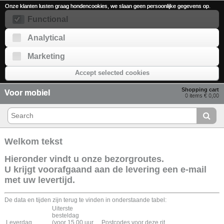
Onze klanten lusten graag hondencookies, we slaan geen persoonlijke gegevens op.
Functional
Analytical
Marketing
Accept selected cookies
Shopping cart
Voor mobiel
0 items € 0,00
Welkom tekst
Hieronder vindt u onze bezorgroutes.
U krijgt voorafgaand aan de levering een e-mail
met uw levertijd.
De data en tijden zijn terug te vinden in onderstaande tabel:
Uiterste
besteldag
Leverdag
(voor 15.00 uur
Postcodes voor deze rit